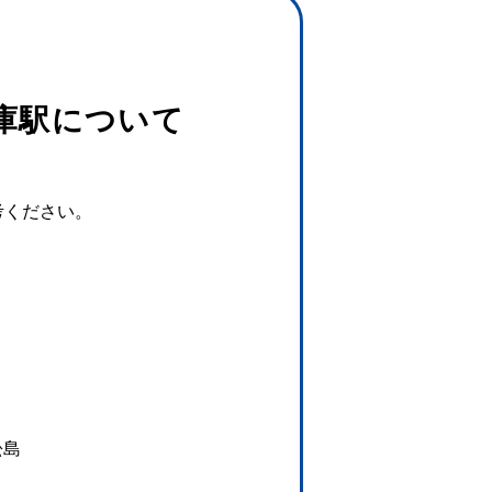
庫駅について
考ください。
松島