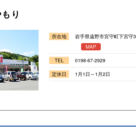
やもり
所在地
岩手県遠野市宮守町下宮守30-
MAP
TEL
0198-67-2929
定休日
1月1日～1月2日