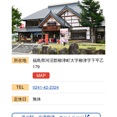
所在地
福島県河沼郡柳津町大字柳津字下平乙
179
MAP
TEL
0241-42-2324
定休日
無休
道の駅・会津柳津 ホームページ