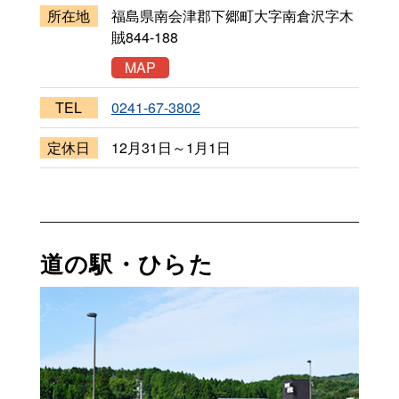
所在地
福島県南会津郡下郷町大字南倉沢字木
賊
844-188
MAP
TEL
0241-67-3802
定休日
12月31日～1月1日
道の駅・ひらた