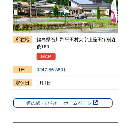
所在地
福島県石川郡平田村大字上蓬田字横森
後
160
MAP
TEL
0247-55-3501
定休日
1月1日
道の駅・ひらた ホームページ