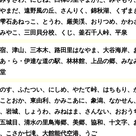
やまだ、遠野風の丘、さんりく、錦秋湖、くずま
雫石あねっこ、とうわ、厳美渓、おりつめ、かわ
みやこ、三田貝分校、くじ、釜石千人峠、平泉
宿、津山、三本木、路田里はなやま、大谷海岸、
あ・ら・伊達な道の駅、林林館、上品の郷、みな
堂
のす、ふたつい、にしめ、やたて峠、はちもり、
ことおか、東由利、かみこあに、象潟、なかせん
、岩城、しょうわ、みねはま、さんない、おおう
五城目、清水の里鳥海郷、美郷、協和、十文字、
、こさか七滝、大館能代空港、うご