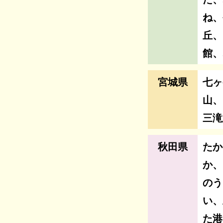
ね、
丘、
館、
宮城県
七ヶ
山、
三滝
秋田県
たか
か、
のう
い、
た港