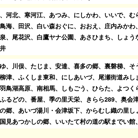
、河北、寒河江、あつみ、にしかわ、いいで、む
鳥海、田沢、白い森おぐに、おおえ、庄内みかわ
泉、尾花沢、白鷹ヤナ公園、あさひまち、しょう
井
ゆ、川俣、たじま、安達、喜多の郷、裏磐梯、そ
柳津、ふくしま東和、にしあいづ、尾瀬街道みし
羽鳥湖高原、南相馬、しもごう、ひらた、よつく
ふるどの、番屋、季の里天栄、きらら289、奥会
の郷、あいづ湯川・会津坂下、からむし織の里し
国見あつかしの郷、いいたて村の道の駅までい館