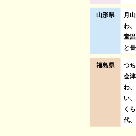
山形県
月山
わ、
童温
と長
福島県
つち
会津
わ、
い、
くら
代、