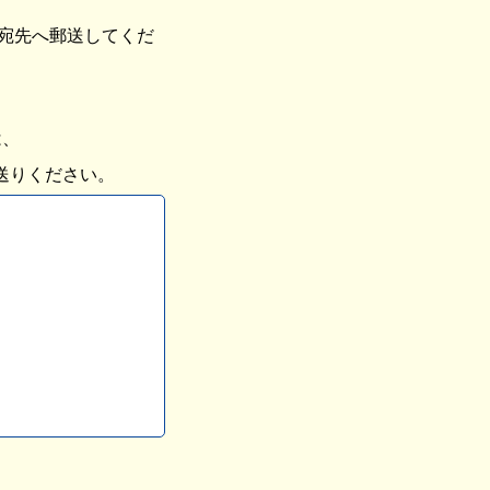
宛先へ郵送してくだ
は、
送りください。