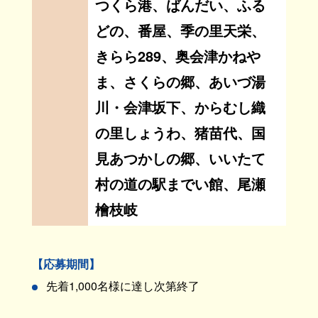
つくら港、ばんだい、ふる
どの、番屋、季の里天栄、
きらら289、奥会津かねや
ま、さくらの郷、あいづ湯
川・会津坂下、からむし織
の里しょうわ、猪苗代、国
見あつかしの郷、いいたて
村の道の駅までい館、尾瀬
檜枝岐
【応募期間】
先着1,000名様に達し次第終了